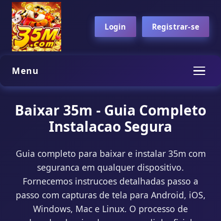
Login
Registrar-se
Menu
Baixar 35m - Guia Completo
Instalacao Segura
Guia completo para baixar e instalar 35m com
seguranca em qualquer dispositivo.
Fornecemos instrucoes detalhadas passo a
passo com capturas de tela para Android, iOS,
Windows, Mac e Linux. O processo de