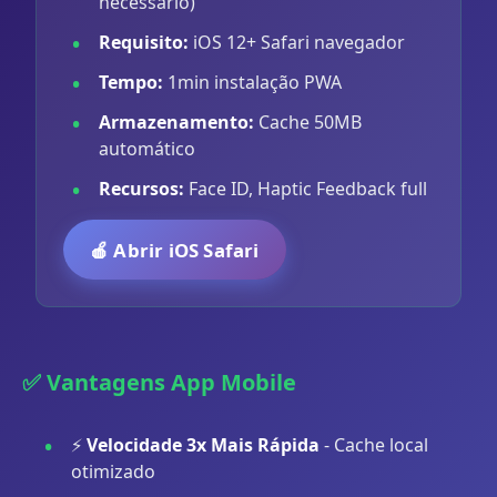
necessário)
Requisito:
iOS 12+ Safari navegador
Tempo:
1min instalação PWA
Armazenamento:
Cache 50MB
automático
Recursos:
Face ID, Haptic Feedback full
🍎 Abrir iOS Safari
✅ Vantagens App Mobile
⚡
Velocidade 3x Mais Rápida
- Cache local
otimizado