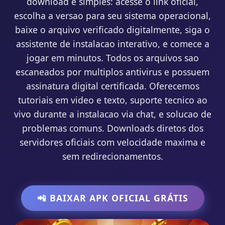
download e simples: acesse o link oficial,
escolha a versao para seu sistema operacional,
baixe o arquivo verificado digitalmente, siga o
assistente de instalacao interativo, e comece a
jogar em minutos. Todos os arquivos sao
escaneados por multiplos antivirus e possuem
assinatura digital certificada. Oferecemos
tutoriais em video e texto, suporte tecnico ao
vivo durante a instalacao via chat, e solucao de
problemas comuns. Downloads diretos dos
servidores oficiais com velocidade maxima e
sem redirecionamentos.
📲 BAIXAR APK OFICIAL GRÁTIS