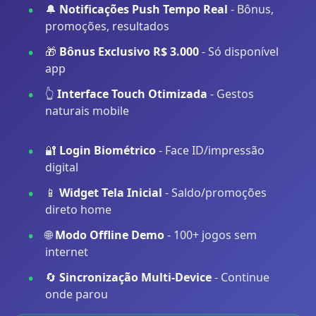
🔔
Notificações Push Tempo Real
- Bônus,
promoções, resultados
🎁
Bônus Exclusivo R$ 3.000
- Só disponível
app
👆
Interface Touch Otimizada
- Gestos
naturais mobile
🔐
Login Biométrico
- Face ID/impressão
digital
📱
Widget Tela Inicial
- Saldo/promoções
direto home
🌐
Modo Offline Demo
- 100+ jogos sem
internet
🔄
Sincronização Multi-Device
- Continue
onde parou