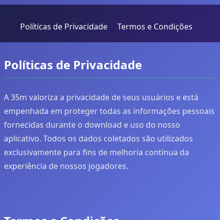
Políticas de Privacidade
Termos e Condições
Políticas de Privacidade
A 35m valoriza a privacidade de seus usuários e está
empenhada em proteger todas as informações pessoais
fornecidas durante o download e uso do nosso
aplicativo. Todos os dados coletados são utilizados
exclusivamente para fins de melhoria contínua da
experiência de nossos jogadores.