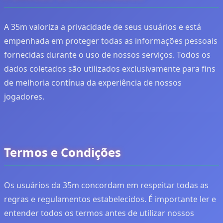
A 35m valoriza a privacidade de seus usuários e está
empenhada em proteger todas as informações pessoais
fornecidas durante o uso de nossos serviços. Todos os
dados coletados são utilizados exclusivamente para fins
de melhoria contínua da experiência de nossos
jogadores.
Termos e Condições
Os usuários da 35m concordam em respeitar todas as
regras e regulamentos estabelecidos. É importante ler e
entender todos os termos antes de utilizar nossos