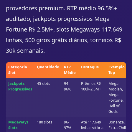
provedores premium. RTP médio 96.5%+
auditado, jackpots progressivos Mega
Fortune R$ 2.5M+, slots Megaways 117.649
linhas, 500 giros grátis diários, torneios R$
30k semanais.
Categoria
Quantidade
RTP
Destaque
Exemplo
Slot
Médio
Top
Jackpots
45 slots
94-
Prêmios R$
Mega
Progressivos
96%
100k-2.5M+
Moolah,
Mega
Fortune,
Hall of
Gods
Megaways
180 slots
96-
Até 117.649
Bonanza,
Slots
97%
linhas vitória
Extra Chilli,