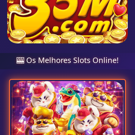
🎰 Os Melhores Slots Online!