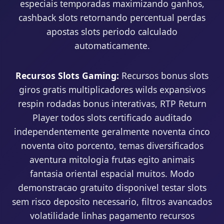
especiais temporadas maximizando ganhos,
cashback slots retornando percentual perdas
apostas slots periodo calculado
automaticamente.
Recursos Slots Gaming:
Recursos bonus slots
giros gratis multiplicadores wilds expansivos
respin rodadas bonus interativas, RTP Return
Player todos slots certificado auditado
independentemente geralmente noventa cinco
noventa oito porcento, temas diversificados
aventura mitologia frutas egito animais
fantasia oriental espacial muitos. Modo
demonstracao gratuito disponivel testar slots
sem risco deposito necessario, filtros avancados
volatilidade linhas pagamento recursos