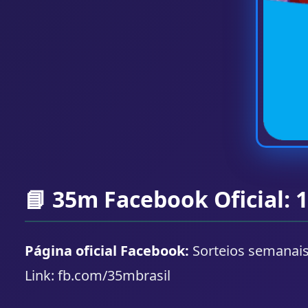
📘 35m Facebook Oficial: 
Página oficial Facebook:
Sorteios semanais 
Link: fb.com/35mbrasil