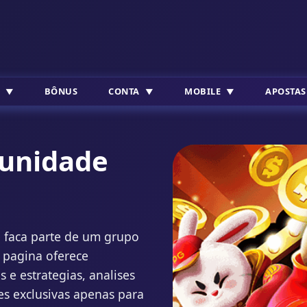
BÔNUS
CONTA
MOBILE
APOSTAS
unidade
e faca parte de um grupo
a pagina oferece
 e estrategias, analises
es exclusivas apenas para