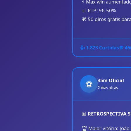
⚡ Max win aumentad
📊 RTP: 96.50%
🎁 50 giros grátis pa
👍 1.823 Curtidas
💬 4
35m Oficial
⚽
2 dias atrás
📊 RETROSPECTIVA 
🏆 Maior vitória: Joã