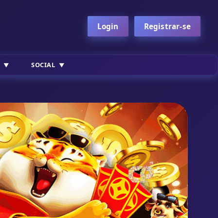
Login
Registrar-se
SOCIAL