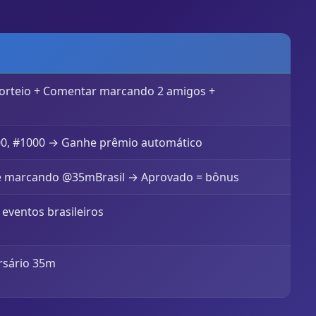
 sorteio + Comentar marcando 2 amigos +
500, #1000 → Ganhe prêmio automático
e marcando @35mBrasil → Aprovado = bônus
ventos brasileiros
ersário 35m