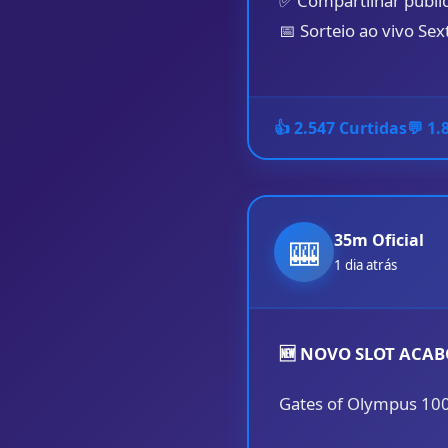
✅ Compartilhar públi
📅 Sorteio ao vivo Sex
👍 2.547 Curtidas
💬 1
35m Oficial
🎰
1 dia atrás
🆕 NOVO SLOT ACAB
Gates of Olympus 1000