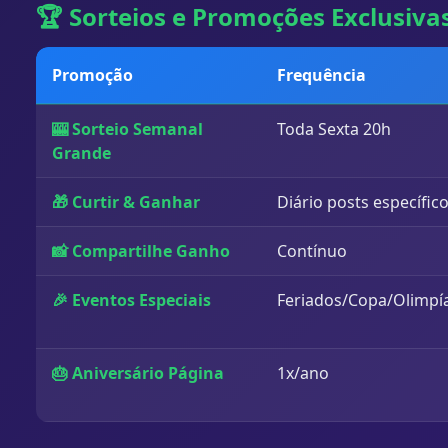
🏆 Sorteios e Promoções Exclusiv
Promoção
Frequência
🎰 Sorteio Semanal
Toda Sexta 20h
Grande
🎁 Curtir & Ganhar
Diário posts específic
📸 Compartilhe Ganho
Contínuo
🎉 Eventos Especiais
Feriados/Copa/Olimpí
🎂 Aniversário Página
1x/ano