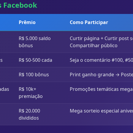
as Facebook
Prêmio
Como Participar
R$ 5.000 saldo
Curtir página + Curtir post
bônus
Compartilhar público
os
R$ 50-500 cada
Seja o comentário #100, #
R$ 100 bônus
Print ganho grande → Post
adas
R$ 10k+
Promoções temáticas mega e
premiação
R$ 20.000
Mega sorteio especial aniv
divididos