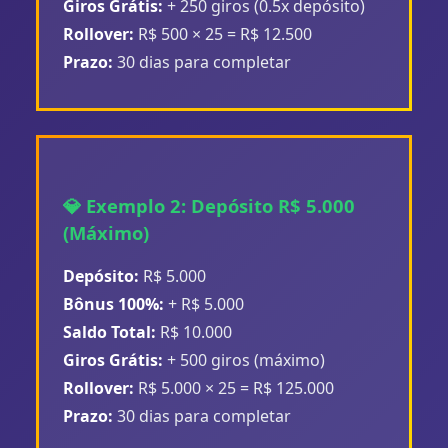
Giros Grátis:
+ 250 giros (0.5x depósito)
Rollover:
R$ 500 × 25 = R$ 12.500
Prazo:
30 dias para completar
💎 Exemplo 2: Depósito R$ 5.000
(Máximo)
Depósito:
R$ 5.000
Bônus 100%:
+ R$ 5.000
Saldo Total:
R$ 10.000
Giros Grátis:
+ 500 giros (máximo)
Rollover:
R$ 5.000 × 25 = R$ 125.000
Prazo:
30 dias para completar