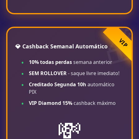
VIP
💎 Cashback Semanal Automático
10% todas perdas
semana anterior
SEM ROLLOVER
- saque livre imediato!
Creditado Segunda 10h
automático
PIX
VIP Diamond 15%
cashback máximo
💸