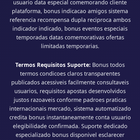
usuario data especial comemorando cliente
plataforma, bonus indicacao amigos sistema
referencia recompensa dupla reciproca ambos
indicador indicado, bonus eventos especiais
temporadas datas comemorativas ofertas
limitadas temporarias.
Termos Requisitos Suporte:
Bonus todos
termos condicoes claros transparentes
publicados acessiveis facilmente consultaveis
usuarios, requisitos apostas desenvolvidos
justos razoaveis conforme padroes praticas
internacionais mercado, sistema automatizado
credita bonus instantaneamente conta usuario
elegibilidade confirmada. Suporte dedicado
especializado bonus disponivel esclarecer