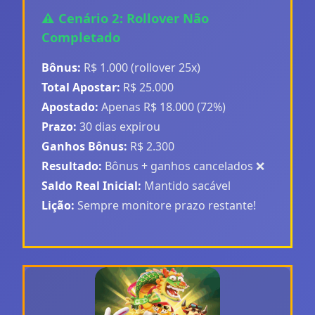
⚠️ Cenário 2: Rollover Não
Completado
Bônus:
R$ 1.000 (rollover 25x)
Total Apostar:
R$ 25.000
Apostado:
Apenas R$ 18.000 (72%)
Prazo:
30 dias expirou
Ganhos Bônus:
R$ 2.300
Resultado:
Bônus + ganhos cancelados ❌
Saldo Real Inicial:
Mantido sacável
Lição:
Sempre monitore prazo restante!