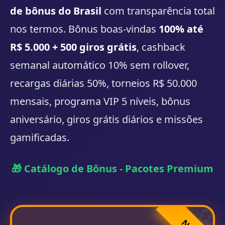
de bônus do Brasil
com transparência total
nos termos. Bônus boas-vindas
100% até
R$ 5.000 + 500 giros grátis
, cashback
semanal automático 10% sem rollover,
recargas diárias 50%, torneios R$ 50.000
mensais, programa VIP 5 níveis, bônus
aniversário, giros grátis diários e missões
gamificadas.
🎁 Catálogo de Bônus - Pacotes Premium