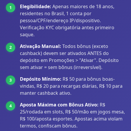
Elegibilidade:
Apenas maiores de 18 anos,
residentes no Brasil, 1 conta por
pessoa/CPF/endereço IP/dispositivo.
Verificação KYC obrigatória antes primeiro
saque.
Ativação Manual:
Todos bônus (exceto
cashback) devem ser ativados ANTES do
depósito em Promoções > "Ativar". Depósito
sem ativar = sem bônus (irreversível).
Depósito Mínimo:
R$ 50 para bônus boas-
vindas, R$ 20 para recargas diárias, R$ 10 para
manter cashback ativo.
Aposta Máxima com Bônus Ativo:
R$
25/rodada em slots, R$ 50/mão em jogos mesa,
R$ 100/aposta esportes. Apostas acima violam
termos, confiscam bônus.