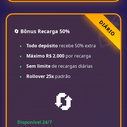
DIÁRIO
🔄 Bônus Recarga 50%
Todo depósito
recebe 50% extra
Máximo R$ 2.000
por recarga
Sem limite
de recargas diárias
Rollover 25x
padrão
🔄
Disponível 24/7