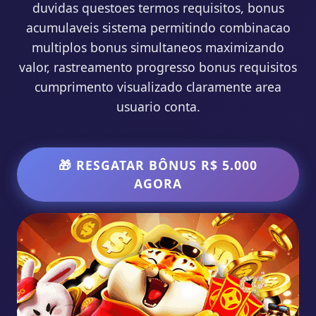
duvidas questoes termos requisitos, bonus
acumulaveis sistema permitindo combinacao
multiplos bonus simultaneos maximizando
valor, rastreamento progresso bonus requisitos
cumprimento visualizado claramente area
usuario conta.
🎁 RESGATAR BÔNUS R$ 5.000
AGORA