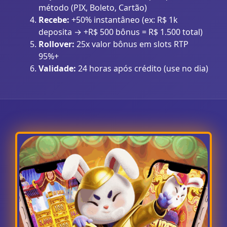
método (PIX, Boleto, Cartão)
Recebe:
+50% instantâneo (ex: R$ 1k
deposita → +R$ 500 bônus = R$ 1.500 total)
Rollover:
25x valor bônus em slots RTP
95%+
Validade:
24 horas após crédito (use no dia)